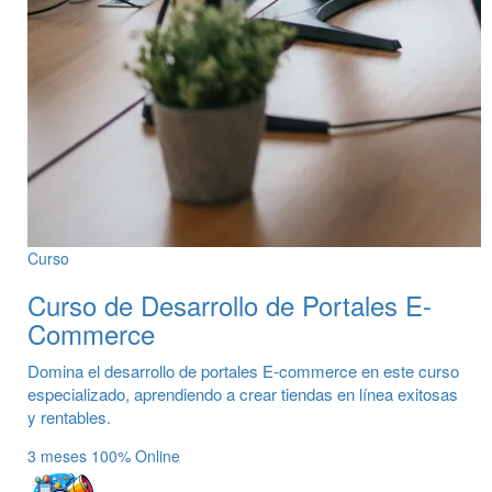
Curso
Curso de Desarrollo de Portales E-
Commerce
Domina el desarrollo de portales E-commerce en este curso
especializado, aprendiendo a crear tiendas en línea exitosas
y rentables.
3 meses
100% Online