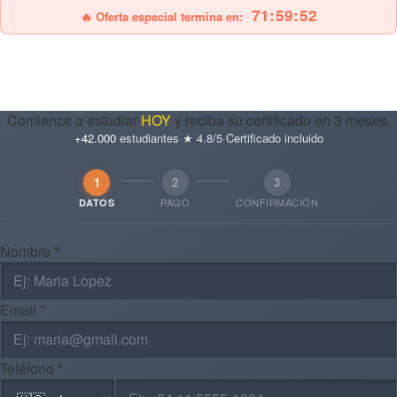
71:59:50
🔥 Oferta especial termina en:
Comience a estudiar
HOY
y reciba su certificado en 3 meses.
+42.000
estudiantes
·
★ 4.8/5
·
Certificado incluido
1
2
3
PAGO
CONFIRMACIÓN
DATOS
Nombre *
Email *
Teléfono *