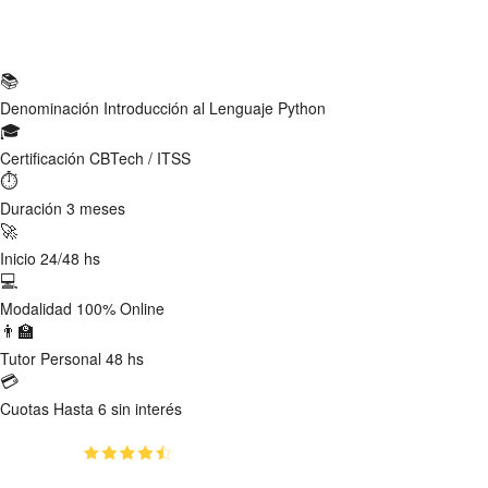
Ficha Técnica
📚
Denominación
Introducción al Lenguaje Python
🎓
Certificación
CBTech / ITSS
⏱
Duración
3 meses
🚀
Inicio
24/48 hs
💻
Modalidad
100% Online
👨‍🏫
Tutor
Personal 48 hs
💳
Cuotas
Hasta 6 sin interés
(4.8)
👥
623
estudiantes inscriptos