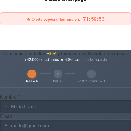
25% OFF
Envío gratis
71:59:51
🔥 Oferta especial termina en:
Comience a estudiar
HOY
y reciba su certificado en 3 meses.
+42.000
estudiantes
·
★ 4.8/5
·
Certificado incluido
1
2
3
PAGO
CONFIRMACIÓN
DATOS
Nombre *
Email *