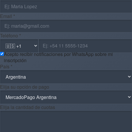
Email *
Teléfono *
Acepto recibir notificaciones por WhatsApp sobre mi
inscripción
País *
Elija su opción de pago
Elija la cantidad de cuotas