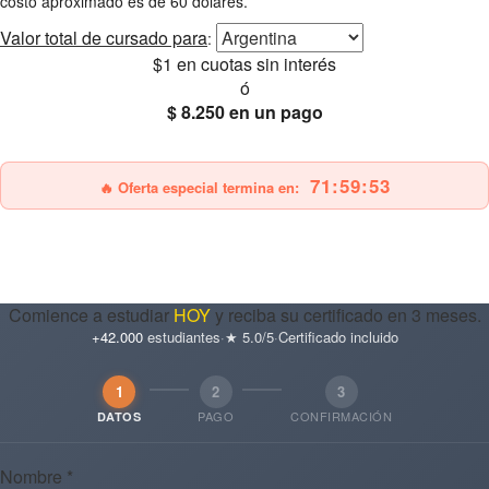
costo aproximado es de 60 dólares.
Valor total
de cursado para
:
$1
en cuotas sin interés
ó
$ 8.250
en un pago
25% OFF
Envío gratis
71:59:52
🔥 Oferta especial termina en:
Comience a estudiar
HOY
y reciba su certificado en 3 meses.
+42.000
estudiantes
·
★ 5.0/5
·
Certificado incluido
1
2
3
PAGO
CONFIRMACIÓN
DATOS
Nombre *