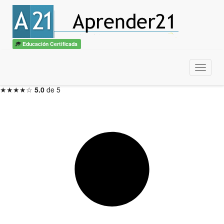
Macros para Office - VBA
con diploma
ITSS / CBTech
Educación Certificada
3 meses — Inicio en 48hs
Menu
Inscribirme ahora →
★★★★☆
5.0
de 5